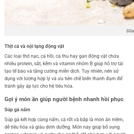
Sữa 
Thịt cá và nội tạng động vật
Các loại thịt nạc, cá hồi, cá thu hay gan động vật chứa
nhiều protein, sắt, kẽm và vitamin nhóm B giúp hỗ trợ tái
tạo tế bào và tăng cường miễn dịch. Tuy nhiên, nên sử
dụng với lượng hợp lý và ưu tiên chế biến thanh đạm để
tránh gây áp lực cho hệ tiêu hóa.
Gợi ý món ăn giúp người bệnh nhanh hồi phục
Súp gà nấm
Súp gà kết hợp cùng nấm, cà rốt và bắp là món ăn mềm,
dễ tiêu hóa và giàu dinh dưỡng. Món này giúp bổ sung