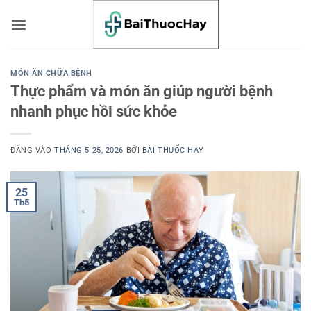
Bỏ
qua
nội
dung
MÓN ĂN CHỮA BỆNH
Thực phẩm và món ăn giúp người bệnh
nhanh phục hồi sức khỏe
ĐĂNG VÀO
THÁNG 5 25, 2026
BỞI
BÀI THUỐC HAY
25
Th5