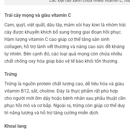
Các loại rau xanh chứa nhiều vitamin C, fo
Trái cây mọng và giàu vitamin C
Cam, quýt, việt quất, dâu tây, mâm xôi hay kiwi là nhóm trái
cây được khuyến khích bổ sung trong giai đoạn hồi phục.
Hàm lượng vitamin C cao giúp cơ thể tăng sản sinh
collagen, hỗ trợ lành vết thương và nâng cao sức đề kháng
tự nhiên. Bên cạnh đó, các loại quả mọng còn chứa nhiều
chất chống oxy hóa giúp bảo vệ tế bào khỏi tổn thương.
Trứng
Trứng là nguồn protein chất lượng cao, dễ tiêu hóa và giàu
vitamin B12, sắt, choline. Đây là thực phẩm rất phù hợp
cho người mới ốm dậy hoặc bệnh nhân sau phẫu thuật cần
phục hồi mô và cơ bắp. Ngoài ra, trứng còn giúp cơ thể duy
trì năng lượng và hỗ trợ tăng cường miễn dịch.
Khoai lang